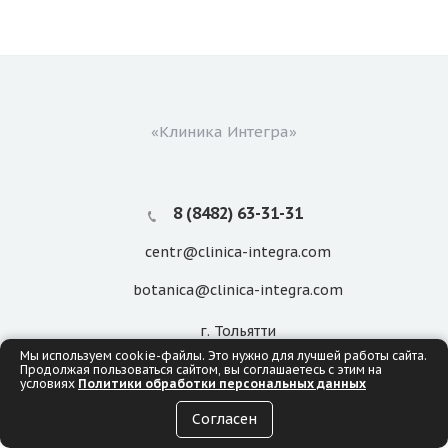
«Клиника Интегра»
8 (8482) 63-31-31
centr@clinica-integra.com
botanica@clinica-integra.com
г. Тольятти
ул. Баныкина, 21а
Мы используем cookie-файлы. Это нужно для лучшей работы сайта.
ул. Ботаническая, 5д
Продолжая пользоваться сайтом, вы соглашаетесь с этим на
условиях
Политики обработки персональных данных
ИМЕЮТСЯ ПРОТИВОПОКАЗАНИЯ. НЕОБХОДИМА
Согласен
КОНСУЛЬТАЦИЯ СПЕЦИАЛИСТА
Мы в соцсетях