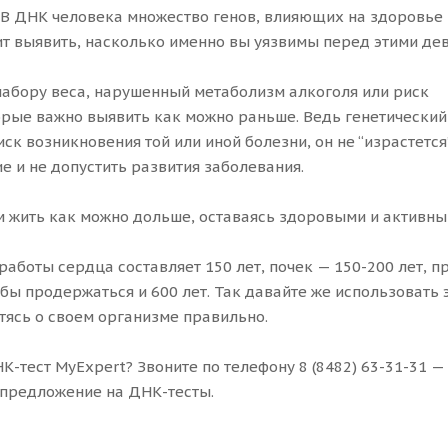
и. В ДНК человека множество генов, влияющих на здоровье
т выявить, насколько именно вы уязвимы перед этими де
абору веса, нарушенный метаболизм алкоголя или риск
орые важно выявить как можно раньше. Ведь генетический
ск возникновения той или иной болезни, он не “израстется”
е и не допустить развития заболевания.
м жить как можно дольше, оставаясь здоровыми и активны
аботы сердца составляет 150 лет, почек — 150-200 лет, 
 бы продержаться и 600 лет. Так давайте же использовать 
отясь о своем организме правильно.
К-тест MyExpert? Звоните по телефону 8 (8482) 63-31-31 
 предложение на ДНК-тесты.