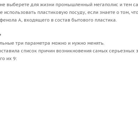
ы не выберете для жизни промышленный мегаполис и тем 
е использовать пластиковую посуду, если знаете о том, чт
енола А, входящего в состав бытового пластика.
?
альные три параметра можно и нужно менять.
оставила список причин возникновения самых серьезных 
о их 9: