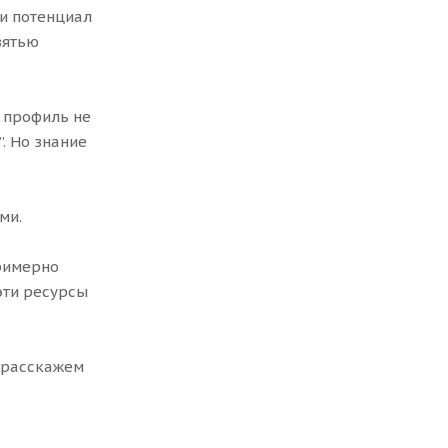
 и потенциал
вятью
 профиль не
. Но знание
ми.
примерно
эти ресурсы
— расскажем