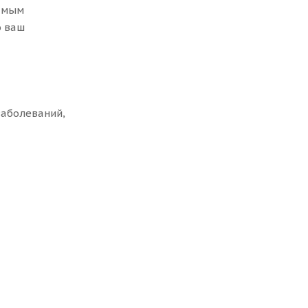
самым
о ваш
заболеваний,