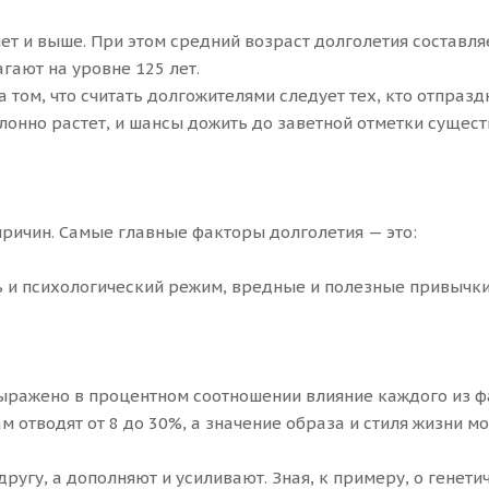
ет и выше. При этом средний возраст долголетия составляе
гают на уровне 125 лет.
том, что считать долгожителями следует тех, кто отпразд
онно растет, и шансы дожить до заветной отметки сущес
причин. Самые главные факторы долголетия — это:
ь и психологический режим, вредные и полезные привычки
ыражено в процентном соотношении влияние каждого из ф
м отводят от 8 до 30%, а значение образа и стиля жизни м
ругу, а дополняют и усиливают. Зная, к примеру, о генети