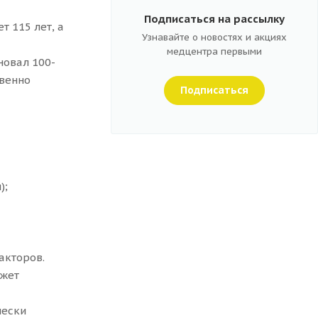
Подписаться на рассылку
т 115 лет, а
Узнавайте о новостях и акциях
медцентра первыми
новал 100-
твенно
Подписаться
);
акторов.
ожет
чески