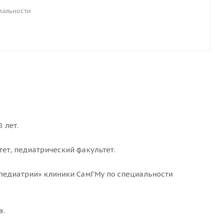
иальности
 лет.
ет, педиатрический факультет.
 педиатрии» клиники СамГМу по специальности
а.