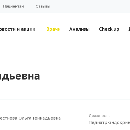
Пациентам
Отзывы
овости и акции
Врачи
Анализы
Check up
адьевна
Должность
Педиатр-эндокрин