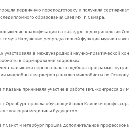
 прошла первичную переподготовку и получила сертификат
оследипломного образования СамГМУ, г. Самара.
 повышение квалификации на кафедре эндокринологии Севе
а тему: «Нарушение репродуктивной функции мужчин и же
19 участвовала в международной научно-практической к
робиоты в формировании здоровья».
деет навыками персонального подбора программы нутрит
ии микробных маркеров («анализ микробиоты по Осипову»
 в г Казань принимала участие в работе ПРЕ-конгресса 17
 в г Оренбург прошла обучающий цикл Клиники профессор
ая эволюция медицины будущего.»
 в г Санкт -Петербург прошла дополнительное профессио